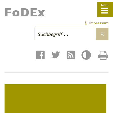
Fo
DE
x
Menü
Impressum