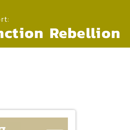
rt:
nction Rebellion
g