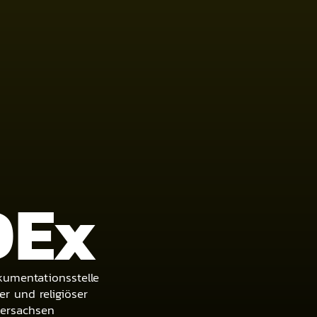
DE
x
umentationsstelle
er und religiöser
dersachsen