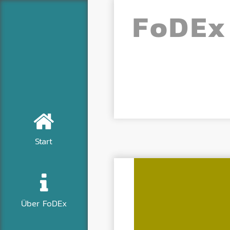
Fo
DE
x
Start
Über FoDEx