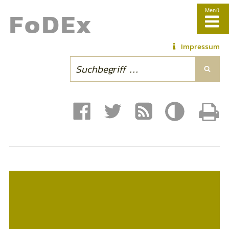
Fo
DE
x
Menü
Impressum