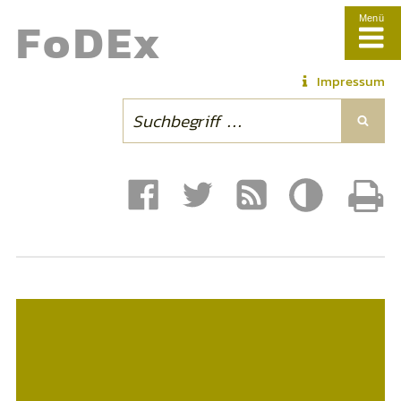
Fo
DE
x
Menü
Impressum