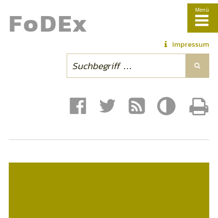
Fo
DE
x
Menü
Impressum