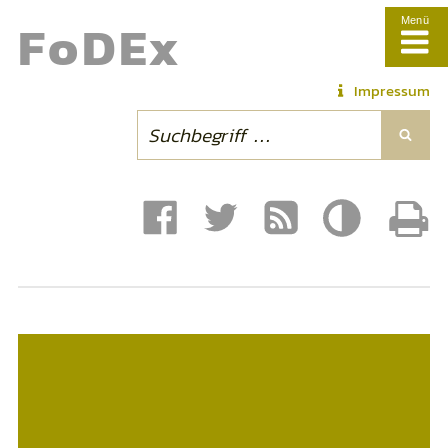
Fo
DE
x
Menü
Impressum