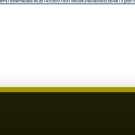
ument/download/e0b7459b97d917e68e3464b8683b4e73.pd