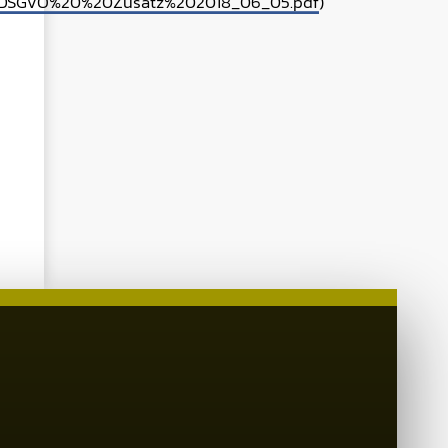
f/DSGVO%20%20Zusatz%202018_06_05.pdf
)