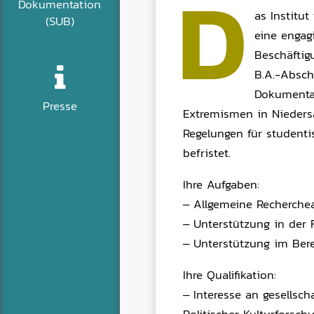
D
Dokumentation
as Institu
(SUB)
eine engag
Beschäfti
B.A.-Absch
Dokumentat
Presse
Extremismen in Niedersa
Regelungen für studentis
befristet.
Ihre Aufgaben:
– Allgemeine Recherche
– Unterstützung in der 
– Unterstützung im Ber
Ihre Qualifikation:
– Interesse an gesellsc