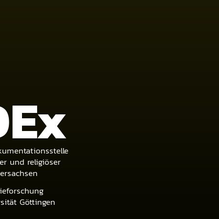
DE
x
umentationsstelle
er und religiöser
dersachsen
tieforschung
ität Göttingen