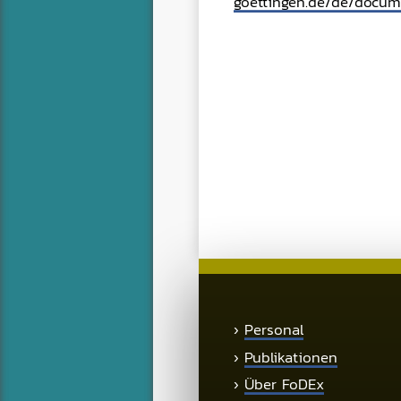
goettingen.de/de/doc
›
Personal
›
Publikationen
›
Über FoDEx