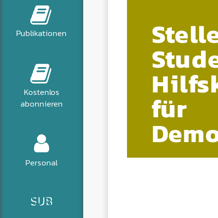
Stell
Publikationen
Stud
Hilfs
Kostenlos
für
abonnieren
Demo
Personal