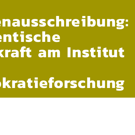
enausschreibung:
entische
kraft am Institut
kratieforschung