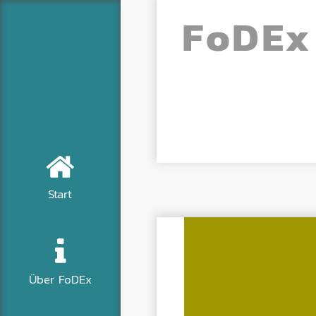
Fo
DE
x
Start
Über FoDEx