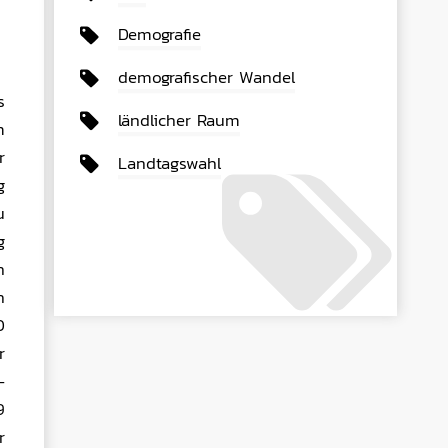
Demografie
demografischer Wandel
s
ländlicher Raum
m
r
Landtagswahl
g
u
g
n
h
D
r
-
9
r