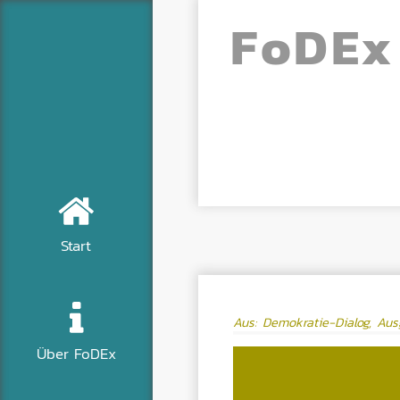
Fo
DE
x
Start
Aus: Demokratie-Dialog, Aus
Über FoDEx