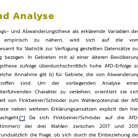
nd Analyse
ngs- und Abwanderungsthese als erklärende Variablen de
D empirisch zu nähern, wird sich auf die vo
samt für Statistik zur Verfügung gestellten Datensätze zu
g bezogen. In Gebieten mit a) einer älteren Bevölkerun
gsthese zufolge überdurchschnittlich hohe AfD-Erfolge z
gleiche Annahme gilt b) für Gebiete, die von Abwanderun
roffen sind. Um der vorliegenden Analyse eine
terführenden Charakter zu verleihen, orientiert sie sic
it von Finkbeiner/Schröder zum Wählerpotenzial der Af
iese neben weiteren Erklärungsansätzen explizit den hie
achgeht.
[8]
Da sich Finkbeiner/Schröder auf die AfD
itstimmen) der drei Wahlen zwischen 2017 und 201
 grundsätzlich die Frage, ob sich durch die Einbeziehung de