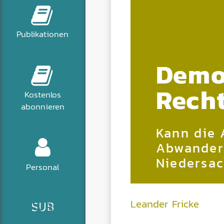
Publikationen
Demo
Rech
Kostenlos
abonnieren
Kann die 
Abwander
Niedersac
Personal
Leander Fricke