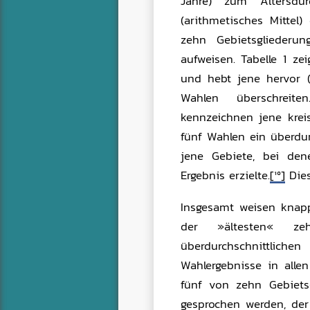
Jahre) zum Altersdur
(arithmetisches Mittel
zehn Gebietsgliederun
aufweisen. Tabelle 1 ze
und hebt jene hervor (
Wahlen überschreite
kennzeichnen jene krei
fünf Wahlen ein überdurc
jene Gebiete, bei den
Ergebnis erzielte.
[10]
Dies
Insgesamt weisen knapp 
der »ältesten« zeh
überdurchschnittliche
Wahlergebnisse in alle
fünf von zehn Gebiets
gesprochen werden, der 