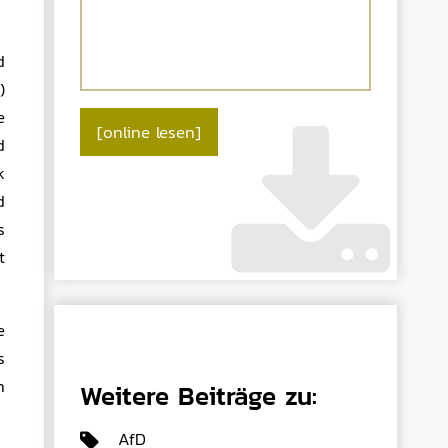
d
)
e
[online lesen]
d
k
d
s
t
e
s
n
Weitere Beiträge zu:
AfD