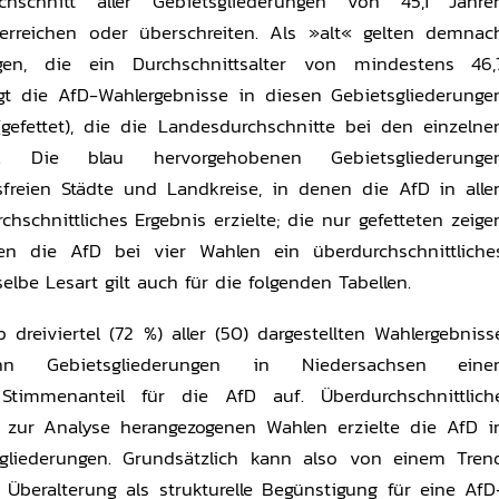
chschnitt aller Gebietsgliederungen von 45,1 Jahre
) erreichen oder überschreiten. Als »alt« gelten demnac
gen, die ein Durchschnittsalter von mindestens 46,
igt die AfD-Wahlergebnisse in diesen Gebietsgliederunge
gefettet), die die Landesdurchschnitte bei den einzelne
n. Die blau hervorgehobenen Gebietsgliederunge
sfreien Städte und Landkreise, in denen die AfD in alle
hschnittliches Ergebnis erzielte; die nur gefetteten zeige
en die AfD bei vier Wahlen ein überdurchschnittliche
elbe Lesart gilt auch für die folgenden Tabellen.
dreiviertel (72 %) aller (50) dargestellten Wahlergebniss
n Gebietsgliederungen in Niedersachsen eine
n Stimmenanteil für die AfD auf. Überdurchschnittlich
n zur Analyse herangezogenen Wahlen erzielte die AfD i
gliederungen. Grundsätzlich kann also von einem Tren
Überalterung als strukturelle Begünstigung für eine AfD