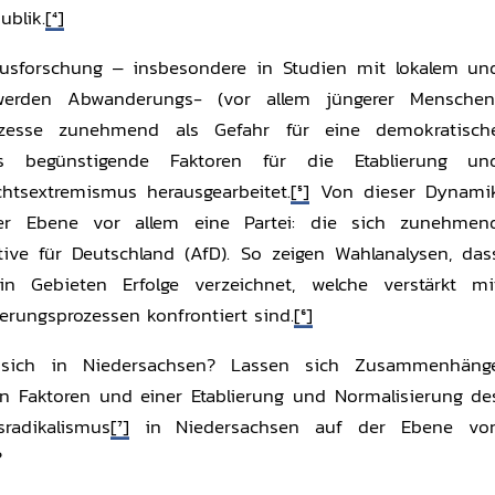
blik.
[4]
musforschung – insbesondere in Studien mit lokalem un
erden Abwanderungs- (vor allem jüngerer Menschen
ozesse zunehmend als Gefahr für eine demokratisch
ls begünstigende Faktoren für die Etablierung un
htsextremismus herausgearbeitet.
[5]
Von dieser Dynami
scher Ebene vor allem eine Partei: die sich zunehmen
ative für Deutschland (AfD). So zeigen Wahlanalysen, das
 Gebieten Erfolge verzeichnet, welche verstärkt mi
rungsprozessen konfrontiert sind.
[6]
 sich in Niedersachsen? Lassen sich Zusammenhäng
n Faktoren und einer Etablierung und Normalisierung de
sradikalismus
[7]
in Niedersachsen auf der Ebene vo
?