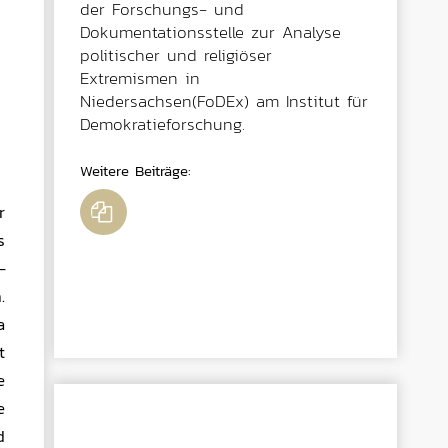
der Forschungs- und
Dokumentationsstelle zur Analyse
politischer und religiöser
Extremismen in
Niedersachsen(FoDEx) am Institut für
Demokratieforschung.
Weitere Beiträge
:
r
s
–
.
a
t
e
e
d