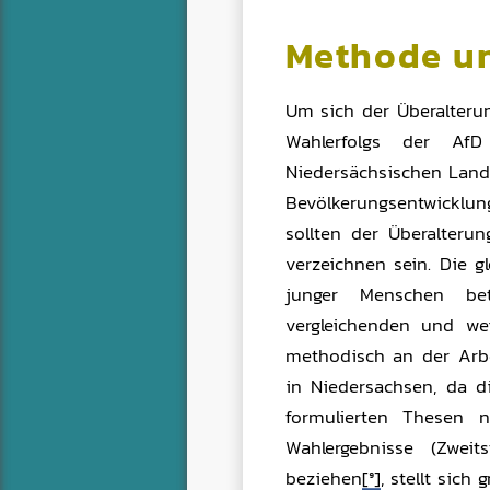
Methode u
Um sich der Überalteru
Wahlerfolgs der Af
Niedersächsischen Lande
Bevölkerungsentwicklun
sollten der Überalterun
verzeichnen sein. Die 
junger Menschen bet
vergleichenden und wei
methodisch an der Arbe
in Niedersachsen, da d
formulierten Thesen n
Wahlergebnisse (Zwe
beziehen
[9]
, stellt sich