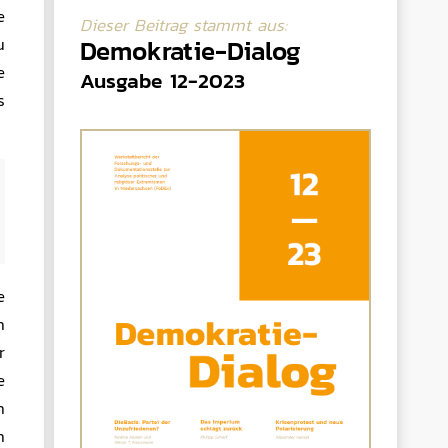
e
Dieser Beitrag stammt aus:
Demokratie-Dialog
u
e
Ausgabe 12-2023
s
e
n
r
e
n
n