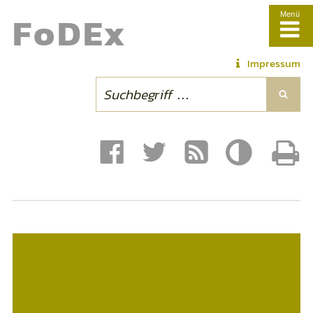
Fo
DE
x
Menü
Impressum