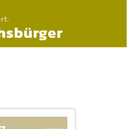
rt:
hsbürger
g