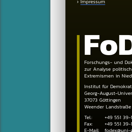
›
Impressum
Fo
Forschungs- und Dok
zur Analyse politisch
Extremismen in Nie
Institut für Demokra
Georg-August-Univers
37073
Göttingen
Weender Landstraße
Tel.:
+49 551 39-
Fax:
+49 551 39-1
E-Mail:
fodex@uni-g