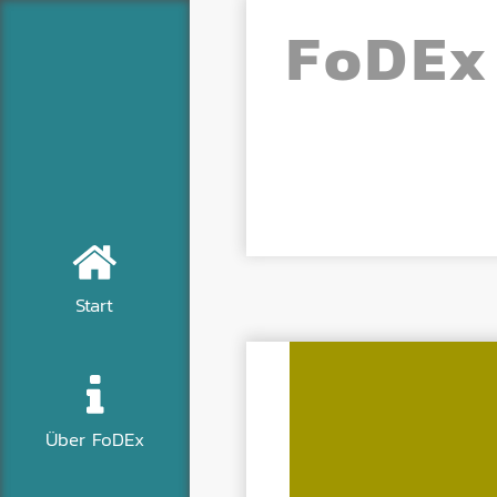
Fo
DE
x
Start
Über FoDEx