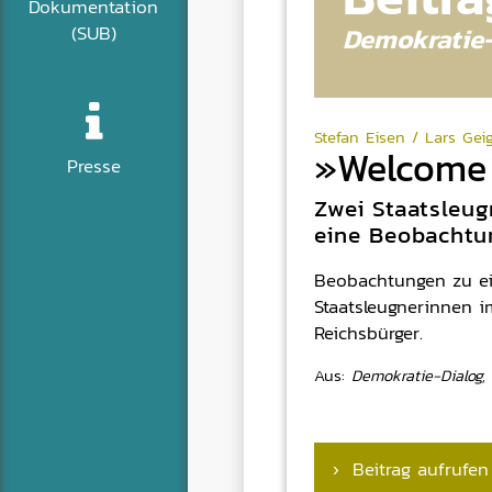
Dokumentation
Demokratie
(SUB)
Stefan Eisen / Lars Gei
»Welcome 
Presse
Zwei Staatsleug
eine Beobachtu
Beobachtungen zu ei
Staatsleugnerinnen i
Reichsbürger.
Aus:
Demokratie-Dialog,
› Beitrag aufrufen