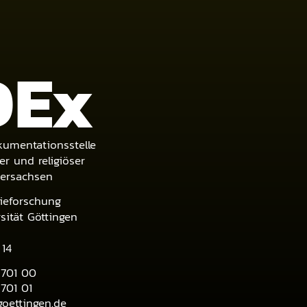
DE
x
umentationsstelle
er und religiöser
dersachsen
tieforschung
ität Göttingen
 14
1701 00
701 01
oettingen.de