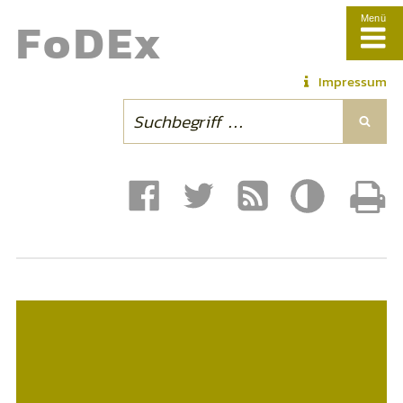
Fo
DE
x
Menü
Impressum