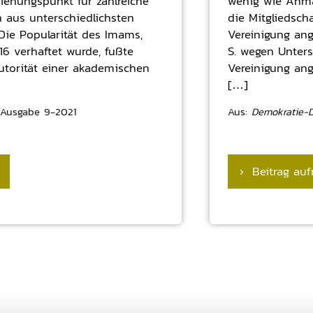
iehungspunkt für zahlreiche
wenig wie Ahma
n aus unterschiedlichsten
die Mitgliedscha
 Die Popularität des Imams,
Vereinigung ang
6 verhaftet wurde, fußte
S. wegen Unters
utorität einer akademischen
Vereinigung ange
[…]
Ausgabe 9-2021
Aus:
Demokratie-Di
› Beitrag auf