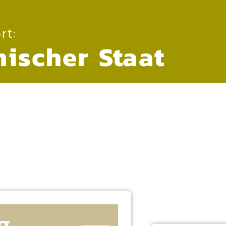
rt:
mischer Staat
g