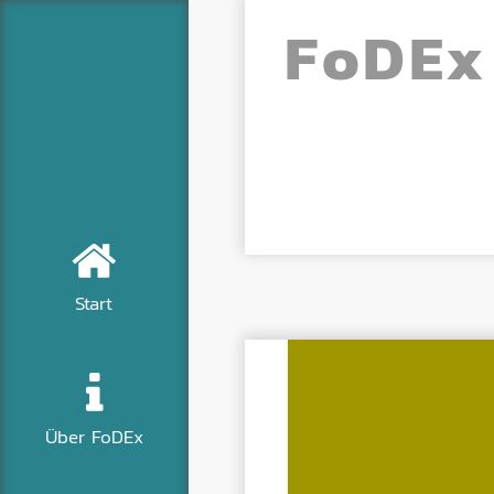
Fo
DE
x
Start
Über FoDEx