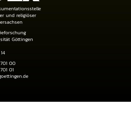
umentationsstelle
er und religiöser
dersachsen
tieforschung
ität Göttingen
 14
1701 00
701 01
oettingen.de