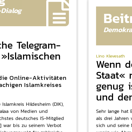
-
Dialog
Beit
Demokra
che Telegram-
 »Islamischen
Lino Klevesath
Wenn de
Staat« 
 die Online-Aktivitäten
genug i
achigen Islamkreises
und der
 Islamkreis Hildesheim (DIK),
alaa von Medien und
Sehr lange hat 
hstes deutsches IS-Mitglied
als drei Jahren 
1] war bis zu seinem Verbot
sich und seine