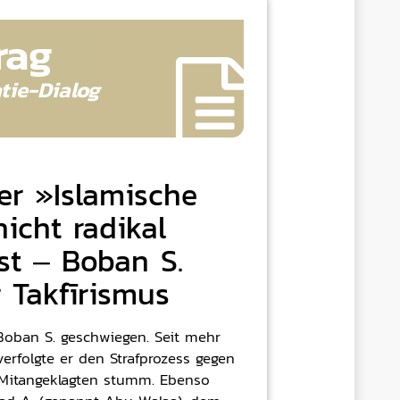
rag
tie-
Dialog
r »Islamische
nicht radikal
st – Boban S.
 Takfīrismus
Boban S. geschwiegen. Seit mehr
verfolgte er den Strafprozess gegen
 Mitangeklagten stumm. Ebenso