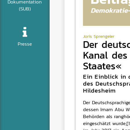
Dokumentation
Demokratie
(SUB)
Joris Sprengeler
Der deuts
Presse
Kanal des
Staates«
Ein Einblick in
des Deutschspr
Hildesheim
Der Deutschsprachige
dessen Imam Abu W
Behörden als ranghöc
eingeschätzt wurde,[