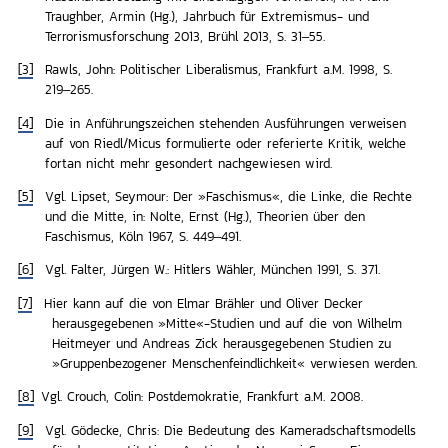
Traughber, Armin (Hg.), Jahrbuch für Extremismus- und
Terrorismusforschung 2013, Brühl 2013, S. 31–55
.
[3]
Rawls, Joh
n: Politischer Liberalismus, Frankfurt a.M. 1998, S.
219–265
.
[4]
Die in Anführungszeichen stehenden Ausführungen verweisen
auf von Riedl/Micus formulierte oder referierte Kritik, welche
fortan nicht mehr gesondert nachgewiesen wird.
[5]
Vgl.
Lipset, Seymour
: Der »Faschismus«, die Linke, die Rechte
und die Mitte, in: Nolte, Ernst (Hg.), Theorien über den
Faschismus, Köln 1967, S. 449–491
.
[6]
Vgl.
Falter, Jürgen W.: Hitlers Wähler, München 1991
, S. 371.
[7]
Hier kann auf die von Elmar Brähler und Oliver Decker
herausgegebenen »Mitte«-Studien und auf die von Wilhelm
Heitmeyer und Andreas Zick herausgegebenen Studien zu
»Gruppenbezogener Menschenfeindlichkeit« verwiesen werden.
[8]
Vgl.
Crouch, Colin
: Postdemokratie, Frankfurt a.M. 2008
.
[9]
Vgl.
Gödecke, Chris: Die Bedeutung des Kameradschaftsmodells