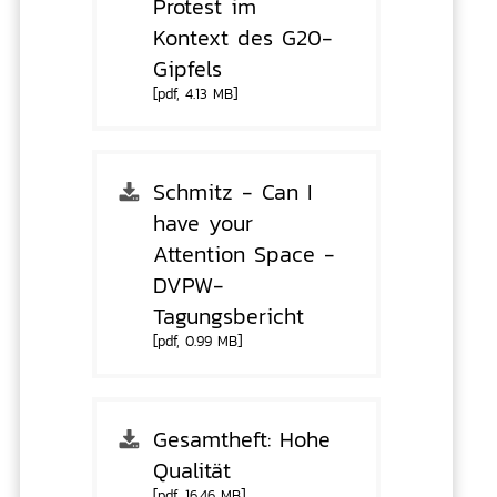
Protest im
Kontext des G20-
Gipfels
[pdf, 4.13 MB]
Schmitz - Can I
have your
Attention Space -
DVPW-
Tagungsbericht
[pdf, 0.99 MB]
Gesamtheft: Hohe
Qualität
[pdf, 16.46 MB]