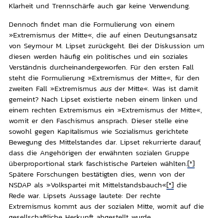
Klarheit und Trennschärfe auch gar keine Verwendung.
Dennoch findet man die Formulierung von einem
»Extremismus der Mitte«, die auf einen Deutungsansatz
von Seymour M. Lipset zurückgeht. Bei der Diskussion um
diesen werden häufig ein politisches und ein soziales
Verständnis durcheinandergeworfen. Für den ersten Fall
steht die Formulierung »Extremismus der Mitte«, für den
zweiten Fall »Extremismus
aus
der Mitte«. Was ist damit
gemeint? Nach Lipset existierte neben einem linken und
einem rechten Extremismus ein »Extremismus der Mitte«,
womit er den Faschismus ansprach. Dieser stelle eine
sowohl gegen Kapitalismus wie Sozialismus gerichtete
Bewegung des Mittelstandes dar. Lipset rekurrierte darauf,
dass die Angehörigen der erwähnten sozialen Gruppe
überproportional stark faschistische Parteien wählten.
[5]
Spätere Forschungen bestätigten dies, wenn von der
NSDAP als »Volkspartei mit Mittelstandsbauch«
[6]
die
Rede war. Lipsets Aussage lautete: Der rechte
Extremismus kommt aus der sozialen Mitte, womit auf die
gesellschaftliche Herkunft abgestellt wurde.