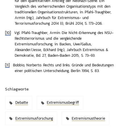
für den quantitativen Anstieg der Neonazi-Szene. Ein
Vergleich des vorherrschenden Organisationstyps mit den
traditionellen Organisationsstrukturen, in: Pfahl-Traughber,
Armin (Hg.), Jahrbuch für Extremismus- und
Terrorismusforschung 2014 (I), Brühl 2014, S. 173–206
.
[10]
Vgl.
Pfahl-Traughber, Armin: Die Nicht-Erkennung des NSU-
Rechtsterrorismus und die vergleichende
Extremismusforschung, in: Backes, Uwe/Gallus,
Alexander/Jesse, Eckhard (Hg.), Jahrbuch Extremismus &
Demokratie, Bd. 27, Baden-Baden 2015, S. 73–93
.
[11]
Bobbio, Norberto: Rechts und links. Gründe und Bedeutungen
einer politischen Unterscheidung, Berlin 1994
, S. 83.
Schlagworte:
Debatte
Extremismusbegriff
Extremismusforschung
Extremismustheorie