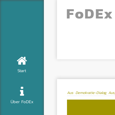
Fo
DE
x
Start
Aus: Demokratie-Dialog, Au
Über FoDEx