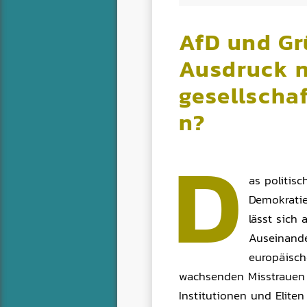
AfD und Gr
Ausdruck 
gesellschaf
n?
D
as politis
Demokratie
lässt sich
Auseinande
europäisch
wachsenden Misstrauen 
Institutionen und Eliten