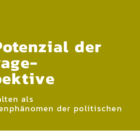
otenzial der
vage-
pektive
lten als
enphänomen der politischen