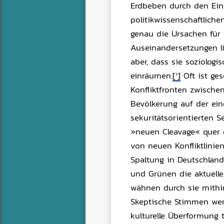
Erdbeben durch den Einz
politikwissenschaftliche
genau die Ursachen für d
Auseinandersetzungen l
aber, dass sie soziolog
einräumen.
[1]
Oft ist ge
Konfliktfronten zwische
Bevölkerung auf der ein
sekuritätsorientierten S
»neuen Cleavage« quer d
von neuen Konfliktlinie
Spaltung in Deutschlan
und Grünen die aktuelle
wähnen durch sie mithin
Skeptische Stimmen wend
kulturelle Überformung t