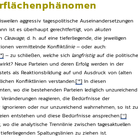
erflächenphänomen
isweilen aggressiv tagespolitische Auseinandersetzungen
nn ist es überhaupt gerechtfertigt, von
akuten
en
Cleavage,
d. h. auf eine tieferliegende, die jeweiligen
ionen vermittelnde Konflikt
linie
– oder auch:
[9]
– zu schließen, welche sich
langfristig
auf die politisch
wirkt? Neue Parteien und deren Erfolg werden in der
stets als Reaktionsbildung auf und Ausdruck von (alten
lichen Konfliktlinien verstanden.
[10]
In diesen
nten, wo die bestehenden Parteien lediglich unzureichend
n Veränderungen reagieren, die Bedürfnisse der
 ignorieren oder nur unzureichend wahrnehmen, so ist zu
eien entstehen und diese Bedürfnisse ansprechen.
[11]
g, wo die analytische Trennlinie zwischen tagesaktuellen
tieferliegenden Spaltungslinien zu ziehen ist.