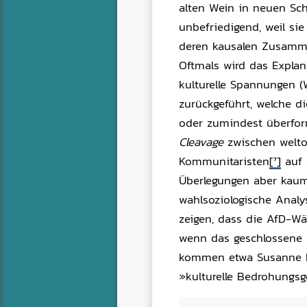
alten Wein in neuen Sch
unbefriedigend, weil sie
deren kausalen Zusamme
Oftmals wird das Explan
kulturelle Spannungen (W
zurückgeführt, welche d
oder zumindest überfo
Cleavage
zwischen weltof
Kommunitaristen
[7]
auf 
Überlegungen aber kaum 
wahlsoziologische Analys
zeigen, dass die AfD-Wä
wenn das geschlossene Au
kommen etwa Susanne Ri
»kulturelle Bedrohungsg