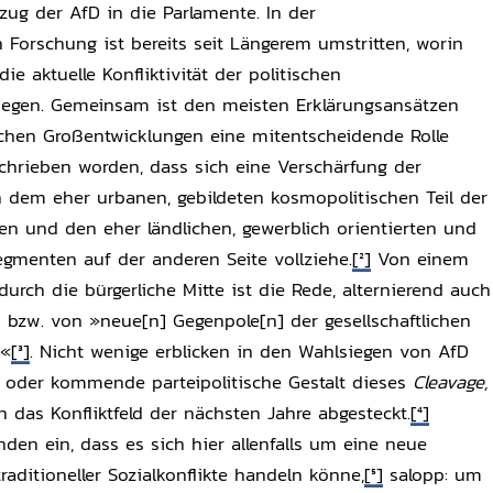
ug der AfD in die Parlamente. In der
n Forschung ist bereits seit Längerem umstritten, worin
ie aktuelle Konfliktivität der politischen
iegen. Gemeinsam ist den meisten Erklärungsansätzen
ischen Großentwicklungen eine mitentscheidende Rolle
schrieben worden, dass sich eine Verschärfung der
n dem eher urbanen, gebildeten kosmopolitischen Teil der
en und den eher ländlichen, gewerblich orientierten und
egmenten auf der anderen Seite vollziehe.
[2]
Von einem
urch die bürgerliche Mitte ist die Rede, alternierend auch
n bzw. von »neue[n] Gegenpole[n] der gesellschaftlichen
d«
[3]
. Nicht wenige erblicken in den Wahlsiegen von AfD
 oder kommende parteipolitische Gestalt dieses
Cleavage,
 das Konfliktfeld der nächsten Jahre abgesteckt.
[4]
en ein, dass es sich hier allenfalls um eine neue
raditioneller Sozialkonflikte handeln könne,
[5]
salopp: um