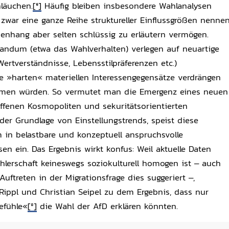
läuchen.
[6]
Häufig bleiben insbesondere Wahlanalysen
 zwar eine ganze Reihe struktureller Einflussgrößen nennen
nhang aber selten schlüssig zu erläutern vermögen.
andum (etwa das Wahlverhalten) verlegen auf neuartige
ertverständnisse, Lebensstilpräferenzen etc.)
ie »harten« materiellen Interessengegensätze verdrängen
rmen würden. So vermutet man die Emergenz eines neuen
fenen Kosmopoliten und sekuritätsorientierten
der Grundlage von Einstellungstrends, speist diese
in belastbare und konzeptuell anspruchsvolle
en ein. Das Ergebnis wirkt konfus: Weil aktuelle Daten
hlerschaft keineswegs soziokulturell homogen ist – auch
ftreten in der Migrationsfrage dies suggeriert –,
ppl und Christian Seipel zu dem Ergebnis, dass nur
efühle«
[8]
die Wahl der AfD erklären könnten.