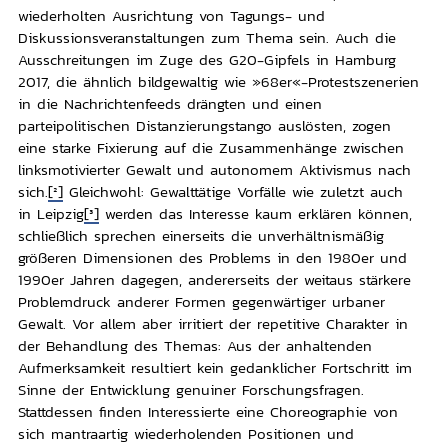
wiederholten Ausrichtung von Tagungs- und
Diskussionsveranstaltungen zum Thema sein. Auch die
Ausschreitungen im Zuge des G20-Gipfels in Hamburg
2017, die ähnlich bildgewaltig wie »68er«-Protestszenerien
in die Nachrichtenfeeds drängten und einen
parteipolitischen Distanzierungstango auslösten, zogen
eine starke Fixierung auf die Zusammenhänge zwischen
linksmotivierter Gewalt und autonomem Aktivismus nach
sich.
[2]
Gleichwohl: Gewalttätige Vorfälle wie zuletzt auch
in Leipzig
[3]
werden das Interesse kaum erklären können,
schließlich sprechen einerseits die unverhältnismäßig
größeren Dimensionen des Problems in den 1980er und
1990er Jahren dagegen, andererseits der weitaus stärkere
Problemdruck anderer Formen gegenwärtiger urbaner
Gewalt. Vor allem aber irritiert der repetitive Charakter in
der Behandlung des Themas: Aus der anhaltenden
Aufmerksamkeit resultiert kein gedanklicher Fortschritt im
Sinne der Entwicklung genuiner Forschungsfragen.
Stattdessen finden Interessierte eine Choreographie von
sich mantraartig wiederholenden Positionen und