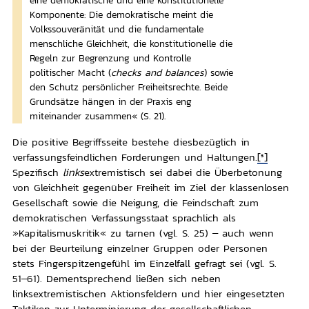
eine demokratische und eine konstitutionelle
Komponente: Die demokratische meint die
Volkssouveränität und die fundamentale
menschliche Gleichheit, die konstitutionelle die
Regeln zur Begrenzung und Kontrolle
politischer Macht (
checks and balances
) sowie
den Schutz persönlicher Freiheitsrechte. Beide
Grundsätze hängen in der Praxis eng
miteinander zusammen« (S. 21).
Die positive Begriffsseite bestehe diesbezüglich in
verfassungsfeindlichen Forderungen und Haltungen.
[5]
Spezifisch
links
extremistisch sei dabei die Überbetonung
von Gleichheit gegenüber Freiheit im Ziel der klassenlosen
Gesellschaft sowie die Neigung, die Feindschaft zum
demokratischen Verfassungsstaat sprachlich als
»Kapitalismuskritik« zu tarnen (vgl. S. 25) – auch wenn
bei der Beurteilung einzelner Gruppen oder Personen
stets Fingerspitzengefühl im Einzelfall gefragt sei (vgl. S.
51–61). Dementsprechend ließen sich neben
linksextremistischen Aktionsfeldern und hier eingesetzten
Taktiken zur Unterminierung der gesellschaftlichen