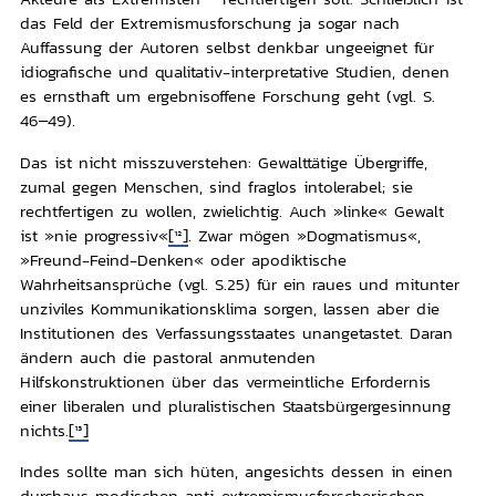
das Feld der Extremismusforschung ja sogar nach
Auffassung der Autoren selbst denkbar ungeeignet für
idiografische und qualitativ-interpretative Studien, denen
es ernsthaft um ergebnisoffene Forschung geht (vgl. S.
46–49).
Das ist nicht misszuverstehen: Gewalttätige Übergriffe,
zumal gegen Menschen, sind fraglos intolerabel; sie
rechtfertigen zu wollen, zwielichtig. Auch »linke« Gewalt
ist »nie progressiv«
[12]
. Zwar mögen »Dogmatismus«,
»Freund-Feind-Denken« oder apodiktische
Wahrheitsansprüche (vgl. S.25) für ein raues und mitunter
unziviles Kommunikationsklima sorgen, lassen aber die
Institutionen des Verfassungsstaates unangetastet. Daran
ändern auch die pastoral anmutenden
Hilfskonstruktionen über das vermeintliche Erfordernis
einer liberalen und pluralistischen Staatsbürgergesinnung
nichts.
[13]
Indes sollte man sich hüten, angesichts dessen in einen
durchaus modischen anti-extremismusforscherischen