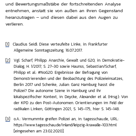
und Bewertungsmaßstäbe der fortschreitenden Analyse
entnehmen, anstatt sie von außen an ihren Gegenstand
heranzutragen – und diesen dabei aus den Augen zu
verlieren.
[1]
Claudius Seidl: Diese verteufelte Linke, in: Frankfurter
Allgemeine Sonntagszeitung, 16.07.2017.
[2]
Vgl. Scharf, Philipp: Anarchie, Gewalt und G20, in: Demokratie-
Dialog, H. 1/2017, S. 27–30 sowie Haunss, Sebastian/Scharf,
Philipp et al.: #NoG20. Ergebnisse der Befragung von
Demonstrierenden und der Beobachtung des Polizeieinsatzes,
Berlin 2017 und Schenke, Julian: Ganz Hamburg hasst die
Polizei? Die autonome Szene in Hamburg und ihr
lokalspezifischer Kontext, in: Deycke, Alexander et al. (Hrsg.): Von
der KPD zu den Post-Autonomen. Orientierungen im Feld der
radikalen Linken, Göttingen 2021, S. 145–175, hier S. 145–148.
[3]
o.A.: Vermummte greifen Polizei an, in: tagesschau.de, URL:
https://www.tagesschau.de/inland/leipzig-krawalle-103.html
[eingesehen am 23.02.2020].