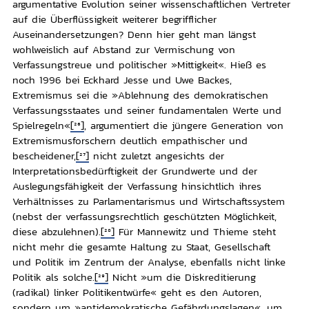
argumentative Evolution seiner wissenschaftlichen Vertreter
auf die Überflüssigkeit weiterer begrifflicher
Auseinandersetzungen? Denn hier geht man längst
wohlweislich auf Abstand zur Vermischung von
Verfassungstreue und politischer »Mittigkeit«. Hieß es
noch 1996 bei Eckhard Jesse und Uwe Backes,
Extremismus sei die »Ablehnung des demokratischen
Verfassungsstaates und seiner fundamentalen Werte und
Spielregeln«
[26]
, argumentiert die jüngere Generation von
Extremismusforschern deutlich empathischer und
bescheidener,
[27]
nicht zuletzt angesichts der
Interpretationsbedürftigkeit der Grundwerte und der
Auslegungsfähigkeit der Verfassung hinsichtlich ihres
Verhältnisses zu Parlamentarismus und Wirtschaftssystem
(nebst der verfassungsrechtlich geschützten Möglichkeit,
diese abzulehnen).
[28]
Für Mannewitz und Thieme steht
nicht mehr die gesamte Haltung zu Staat, Gesellschaft
und Politik im Zentrum der Analyse, ebenfalls nicht linke
Politik als solche.
[29]
Nicht »um die Diskreditierung
(radikal) linker Politikentwürfe« geht es den Autoren,
sondern um »antidemokratische Gefährdungslagen«, um