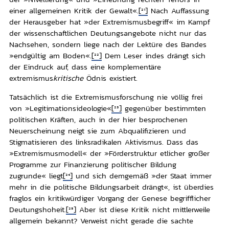
einer allgemeinen Kritik der Gewalt«.
[21]
Nach Auffassung
der Herausgeber hat »der Extremismusbegriff« im Kampf
der wissenschaftlichen Deutungsangebote nicht nur das
Nachsehen, sondern liege nach der Lektüre des Bandes
»endgültig am Boden«.
[22]
Dem Leser indes drängt sich
der Eindruck auf, dass eine komplementäre
extremismus
kritische
Ödnis existiert.
Tatsächlich ist die Extremismusforschung nie völlig frei
von »Legitimationsideologie«
[23]
gegenüber bestimmten
politischen Kräften, auch in der hier besprochenen
Neuerscheinung neigt sie zum Abqualifizieren und
Stigmatisieren des linksradikalen Aktivismus. Dass das
»Extremismusmodell« der »Förderstruktur etlicher großer
Programme zur Finanzierung politischer Bildung
zugrunde« liegt
[24]
und sich demgemäß »der Staat immer
mehr in die politische Bildungsarbeit drängt«, ist überdies
fraglos ein kritikwürdiger Vorgang der Genese begrifflicher
Deutungshoheit.
[25]
Aber ist diese Kritik nicht mittlerweile
allgemein bekannt? Verweist nicht gerade die sachte