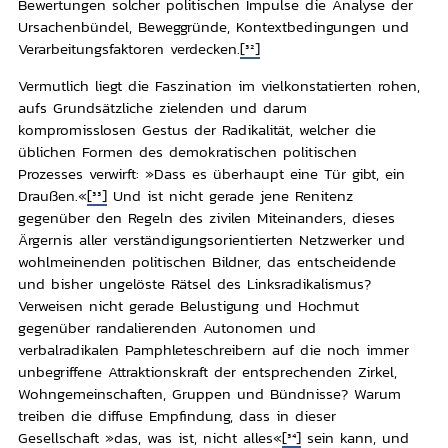
Bewertungen solcher politischen Impulse die Analyse der
Ursachenbündel, Beweggründe, Kontextbedingungen und
Verarbeitungsfaktoren verdecken.
[32]
Vermutlich liegt die Faszination im vielkonstatierten rohen,
aufs Grundsätzliche zielenden und darum
kompromisslosen Gestus der Radikalität, welcher die
üblichen Formen des demokratischen politischen
Prozesses verwirft: »Dass es überhaupt eine Tür gibt, ein
Draußen.«
[33]
Und ist nicht gerade jene Renitenz
gegenüber den Regeln des zivilen Miteinanders, dieses
Ärgernis aller verständigungsorientierten Netzwerker und
wohlmeinenden politischen Bildner, das entscheidende
und bisher ungelöste Rätsel des Linksradikalismus?
Verweisen nicht gerade Belustigung und Hochmut
gegenüber randalierenden Autonomen und
verbalradikalen Pamphleteschreibern auf die noch immer
unbegriffene Attraktionskraft der entsprechenden Zirkel,
Wohngemeinschaften, Gruppen und Bündnisse? Warum
treiben die diffuse Empfindung, dass in dieser
Gesellschaft »das, was ist, nicht alles«
[34]
sein kann, und