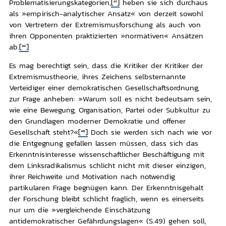
Problematisierungskategorien,
[41]
heben sie sich durchaus
als »empirisch-analytischer Ansatz« von derzeit sowohl
von Vertretern der Extremismusforschung als auch von
ihren Opponenten praktizierten »normativen« Ansätzen
ab.
[42]
Es mag berechtigt sein, dass die Kritiker der Kritiker der
Extremismustheorie, ihres Zeichens selbsternannte
Verteidiger einer demokratischen Gesellschaftsordnung,
zur Frage anheben: »Warum soll es nicht bedeutsam sein,
wie eine Bewegung, Organisation, Partei oder Subkultur zu
den Grundlagen moderner Demokratie und offener
Gesellschaft steht?«
[43]
Doch sie werden sich nach wie vor
die Entgegnung gefallen lassen müssen, dass sich das
Erkenntnisinteresse wissenschaftlicher Beschäftigung mit
dem Linksradikalismus schlicht nicht mit dieser einzigen,
ihrer Reichweite und Motivation nach notwendig
partikularen Frage begnügen kann. Der Erkenntnisgehalt
der Forschung bleibt schlicht fraglich, wenn es einerseits
nur um die »vergleichende Einschätzung
antidemokratischer Gefährdungslagen« (S.49) gehen soll,