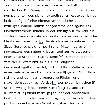
Triumphalismus zu verfallen. Eine solche Haltung
moralischer Empörung über die politisch-denunziativen
Komponenten des sicherheitspolitischen Reduktionismus
läuft häufig auf eine ebenso schematische und
milieugebundene, mithin analyseferne Apologetik des
Linksradikalismus hinaus. In der gängigen Kritik wird die
»Extremismus-Formel« als reaktionäre »wissenschaftliche
Ideologie« bezeichnet,
[14]
die durch eine »Idealisierung von
Staat, Gesellschaft und ›politischer Mitte‹«, zu einer
Fortsetzung des Kalten Krieges und zur Verstetigung
einer »etatistischen Räson« führe.
[15]
Dementsprechend
wird der »Extremismus« als »unzulänglicher
Containerbegriff« bewertet, weil er diffuse Auffassungen
eines »etatistischen Demokratiebegriff[s]« zur Grundlage
nehme und damit eine repressive Förder- und
Präventionspolitik rechtfertige.
[16]
Der Extremismusbegriff
sei ein »völlig inhaltsleerer Kampfbegriff« und ein
»Diffamierungsinstrument gegenüber der politischen
Linken«, auf welches nur zurückgreife, wer »noch in den
politisch-ideologischen Schützengräben des Kalten