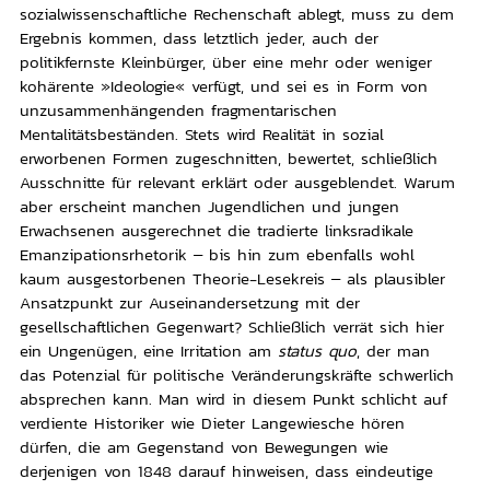
sozialwissenschaftliche Rechenschaft ablegt, muss zu dem
Ergebnis kommen, dass letztlich jeder, auch der
politikfernste Kleinbürger, über eine mehr oder weniger
kohärente »Ideologie« verfügt, und sei es in Form von
unzusammenhängenden fragmentarischen
Mentalitätsbeständen. Stets wird Realität in sozial
erworbenen Formen zugeschnitten, bewertet, schließlich
Ausschnitte für relevant erklärt oder ausgeblendet. Warum
aber erscheint manchen Jugendlichen und jungen
Erwachsenen ausgerechnet die tradierte linksradikale
Emanzipationsrhetorik – bis hin zum ebenfalls wohl
kaum ausgestorbenen Theorie-Lesekreis – als plausibler
Ansatzpunkt zur Auseinandersetzung mit der
gesellschaftlichen Gegenwart? Schließlich verrät sich hier
ein Ungenügen, eine Irritation am
status quo
, der man
das Potenzial für politische Veränderungskräfte schwerlich
absprechen kann. Man wird in diesem Punkt schlicht auf
verdiente Historiker wie Dieter Langewiesche hören
dürfen, die am Gegenstand von Bewegungen wie
derjenigen von 1848 darauf hinweisen, dass eindeutige