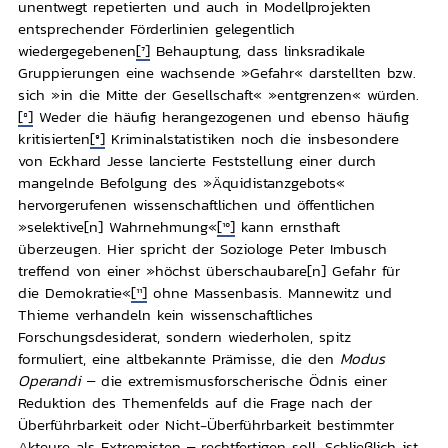
unentwegt repetierten und auch in Modellprojekten
entsprechender Förderlinien gelegentlich
wiedergegebenen
[7]
Behauptung, dass linksradikale
Gruppierungen eine wachsende »Gefahr« darstellten bzw.
sich »in die Mitte der Gesellschaft« »entgrenzen« würden.
[8]
Weder die häufig herangezogenen und ebenso häufig
kritisierten
[9]
Kriminalstatistiken noch die insbesondere
von Eckhard Jesse lancierte Feststellung einer durch
mangelnde Befolgung des »Äquidistanzgebots«
hervorgerufenen wissenschaftlichen und öffentlichen
»selektive[n] Wahrnehmung«
[10]
kann ernsthaft
überzeugen. Hier spricht der Soziologe Peter Imbusch
treffend von einer »höchst überschaubare[n] Gefahr für
die Demokratie«
[11]
ohne Massenbasis. Mannewitz und
Thieme verhandeln kein wissenschaftliches
Forschungsdesiderat, sondern wiederholen, spitz
formuliert, eine altbekannte Prämisse, die den
Modus
Operandi
– die extremismusforscherische Ödnis einer
Reduktion des Themenfelds auf die Frage nach der
Überführbarkeit oder Nicht-Überführbarkeit bestimmter
Akteure als Extremisten – rechtfertigen soll. Schließlich ist