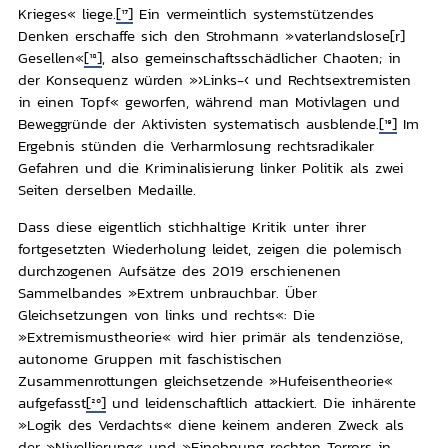
Krieges« liege.
[17]
Ein vermeintlich systemstützendes
Denken erschaffe sich den Strohmann »vaterlandslose[r]
Gesellen«
[18]
, also gemeinschaftsschädlicher Chaoten; in
der Konsequenz würden »›Links-‹ und Rechtsextremisten
in einen Topf« geworfen, während man Motivlagen und
Beweggründe der Aktivisten systematisch ausblende.
[19]
Im
Ergebnis stünden die Verharmlosung rechtsradikaler
Gefahren und die Kriminalisierung linker Politik als zwei
Seiten derselben Medaille.
Dass diese eigentlich stichhaltige Kritik unter ihrer
fortgesetzten Wiederholung leidet, zeigen die polemisch
durchzogenen Aufsätze des 2019 erschienenen
Sammelbandes »Extrem unbrauchbar. Über
Gleichsetzungen von links und rechts«: Die
»Extremismustheorie« wird hier primär als tendenziöse,
autonome Gruppen mit faschistischen
Zusammenrottungen gleichsetzende »Hufeisentheorie«
aufgefasst
[20]
und leidenschaftlich attackiert. Die inhärente
»Logik des Verdachts« diene keinem anderen Zweck als
der »Nivellierung« und »Einebnung rechten Terrors in