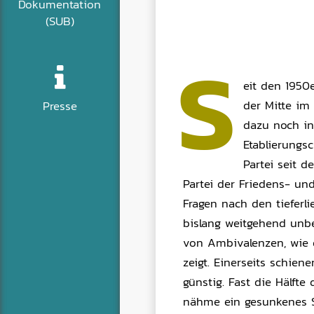
Dokumentation
(SUB)
S
eit den 1950e
der Mitte im
Presse
dazu noch in 
Etablierungs
Partei seit 
Partei der Friedens- un
Fragen nach den tieferl
bislang weitgehend unbe
von Ambivalenzen, wie 
zeigt. Einerseits schie
günstig. Fast die Hälfte
nähme ein gesunkenes Si