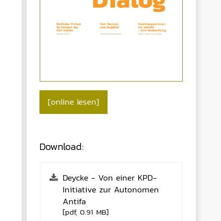
[online lesen]
Download
:
Deycke - Von einer KPD-
Initiative zur Autonomen
Antifa
[pdf, 0.91 MB]