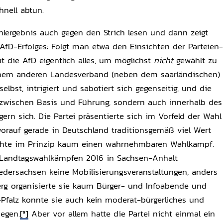
nell abtun.
ergebnis auch gegen den Strich lesen und dann zeigt
 AfD-Erfolges: Folgt man etwa den Einsichten der Parteien-
tut die AfD eigentlich alles, um möglichst
nicht
gewählt zu
nem anderen Landesverband (neben dem saarländischen)
 selbst, intrigiert und sabotiert sich gegenseitig, und die
ur zwischen Basis und Führung, sondern auch innerhalb des
ern sich. Die Partei präsentierte sich im Vorfeld der Wahl
 worauf gerade in Deutschland traditionsgemäß viel Wert
achte im Prinzip kaum einen wahrnehmbaren Wahlkampf.
 Landtagswahlkämpfen 2016 in Sachsen-Anhalt
iedersachsen keine Mobilisierungsveranstaltungen, anders
rg organisierte sie kaum Bürger- und Infoabende und
-Pfalz konnte sie auch kein moderat-bürgerliches und
legen.
[5]
Aber vor allem hatte die Partei nicht einmal ein