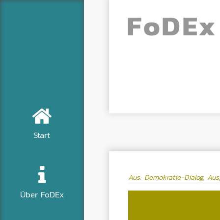
Fo
DE
x
Start
Aus: Demokratie-Dialog, Au
Über FoDEx