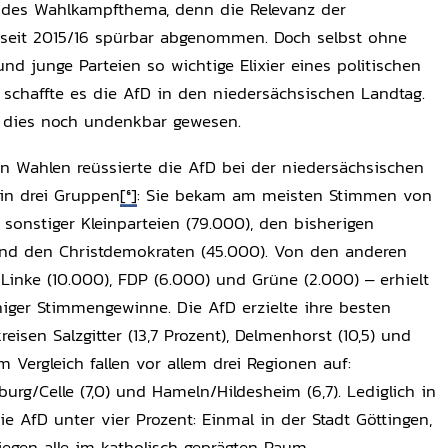
endes Wahlkampfthema, denn die Relevanz der
 seit 2015/16 spürbar abgenommen. Doch selbst ohne
nd junge Parteien so wichtige Elixier eines politischen
 schaffte es die AfD in den niedersächsischen Landtag.
e dies noch undenkbar gewesen.
n Wahlen reüssierte die AfD bei der niedersächsischen
in drei Gruppen
[6]
: Sie bekam am meisten Stimmen von
sonstiger Kleinparteien (79.000), den bisherigen
und den Christdemokraten (45.000). Von den anderen
 Linke (10.000), FDP (6.000) und Grüne (2.000) – erhielt
iger Stimmengewinne. Die AfD erzielte ihre besten
eisen Salzgitter (13,7 Prozent), Delmenhorst (10,5) und
m Vergleich fallen vor allem drei Regionen auf:
burg/Celle (7,0) und Hameln/Hildesheim (6,7). Lediglich in
ie AfD unter vier Prozent: Einmal in der Stadt Göttingen,
liegen alle im katholisch geprägten Raum