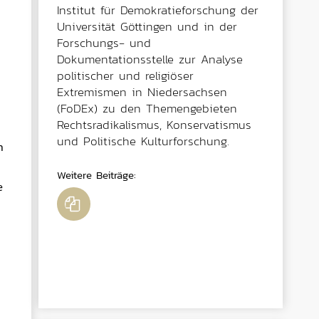
Institut für Demokratieforschung der
Universität Göttingen und in der
Forschungs- und
Dokumentationsstelle zur Analyse
politischer und religiöser
Extremismen in Niedersachsen
(FoDEx) zu den Themengebieten
Rechtsradikalismus, Konservatismus
und Politische Kulturforschung.
n
Weitere Beiträge
:
e
Corona-Proteste, Verschwörungsmythen und Antisemitismus
Niedersächsische Rechtsparteien in Corona-Zeiten
Wie die »Neue Rechte« mit der AfD hadert
Göttingens rechte Protestgeschichte nach 1945