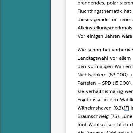
brennendes, polarisier
Flüchtlingsthematik hat
dieses gerade für neue u
Alleinstellungsmerkmals
Vor einigen Jahren wär
Wie schon bei vorherige
Landtagswahl vor allem 
den vormaligen Wählern 
Nichtwählern (63.000) 
Parteien – SPD (15.000),
sie verhältnismäßig wen
Ergebnisse in den Wahlkr
Wilhelmshaven (8,3).
[7]
I
Braunschweig (7,5), Lüne
fünf Wahlkreisen blieb d
die übrigen Wahlkreise 