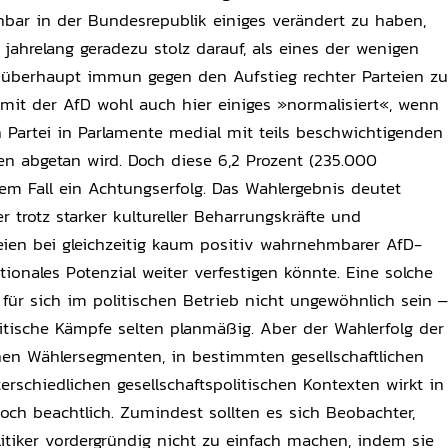
enbar in der Bundesrepublik einiges verändert zu haben,
jahrelang geradezu stolz darauf, als eines der wenigen
überhaupt immun gegen den Aufstieg rechter Parteien zu
 mit der AfD wohl auch hier einiges »normalisiert«, wenn
n Partei in Parlamente medial mit teils beschwichtigenden
en abgetan wird. Doch diese 6,2 Prozent (235.000
em Fall ein Achtungserfolg. Das Wahlergebnis deutet
er trotz starker kultureller Beharrungskräfte und
teien bei gleichzeitig kaum positiv wahrnehmbarer AfD-
ationales Potenzial weiter verfestigen könnte. Eine solche
ür sich im politischen Betrieb nicht ungewöhnlich sein –
litische Kämpfe selten planmäßig. Aber der Wahlerfolg der
en Wählersegmenten, in bestimmten gesellschaftlichen
rschiedlichen gesellschaftspolitischen Kontexten wirkt in
ch beachtlich. Zumindest sollten es sich Beobachter,
tiker vordergründig nicht zu einfach machen, indem sie