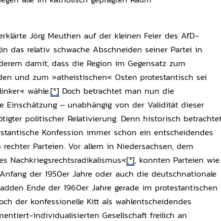
rklärte Jörg Meuthen auf der kleinen Feier des AfD-
in das relativ schwache Abschneiden seiner Partei in
derem damit, dass die Region im Gegensatz zum
den und zum »atheistischen« Osten protestantisch sei
linker« wähle.
[8]
Doch betrachtet man nun die
se Einschätzung – unabhängig von der Validität dieser
igter politischer Relativierung. Denn historisch betrachte
testantische Konfession immer schon ein entscheidendes
rechter Parteien. Vor allem in Niedersachsen, dem
es Nachkriegsrechtsradikalismus«
[9]
, konnten Parteien wie
Anfang der 1950er Jahre oder auch die deutschnationale
adden Ende der 1960er Jahre gerade im protestantischen
 Doch der konfessionelle Kitt als wahlentscheidendes
ntiert-individualisierten Gesellschaft freilich an