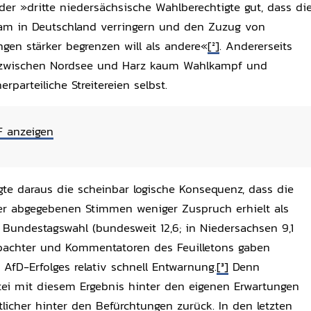
der »dritte niedersächsische Wahlberechtigte gut, dass di
lam in Deutschland verringern und den Zuzug von
ngen stärker begrenzen will als andere«
[2]
. Andererseits
 zwischen Nordsee und Harz kaum Wahlkampf und
erparteiliche Streitereien selbst.
F anzeigen
lgte daraus die scheinbar logische Konsequenz, dass die
der abgegebenen Stimmen weniger Zuspruch erhielt als
 Bundestagswahl (bundesweit 12,6; in Niedersachsen 9,1
obachter und Kommentatoren des Feuilletons gaben
AfD-Erfolges relativ schnell Entwarnung.
[3]
Denn
artei mit diesem Ergebnis hinter den eigenen Erwartungen
licher hinter den Befürchtungen zurück. In den letzten